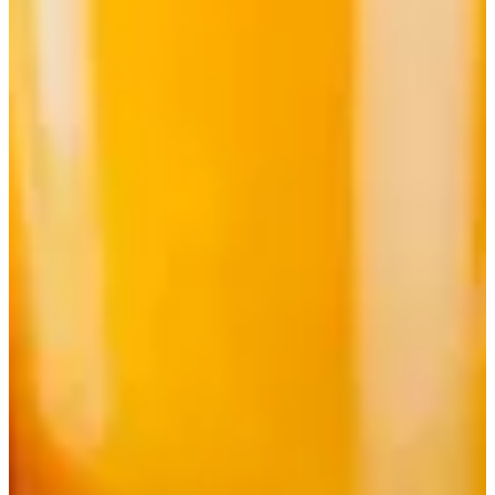
عصير برتقال طازج
1 د.ك
تعليمات خاصة