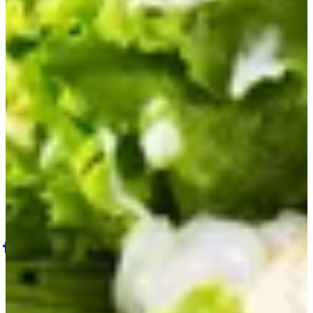
الأطباق الرئيسية
الأطباق الخاصة
المشروبات
سلطة
سلطة كاني فيست
سلطة يونانية
سلطة سيزر
Dampa Feast Official